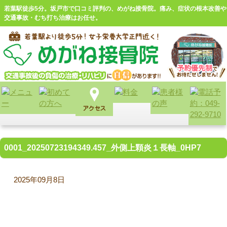
若葉駅徒歩5分。坂戸市で口コミ評判の、めがね接骨院。痛み、症状の根本改善や
交通事故・むち打ち治療はお任せ。
0001_20250723194349.457_外側上顆炎１長軸_0HP7
2025年09月8日