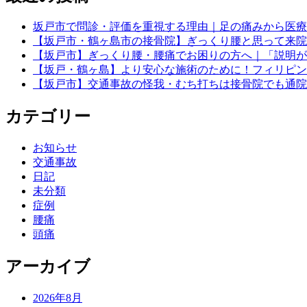
坂戸市で問診・評価を重視する理由｜足の痛みから医療
【坂戸市・鶴ヶ島市の接骨院】ぎっくり腰と思って来院
【坂戸市】ぎっくり腰・腰痛でお困りの方へ｜「説明が
【坂戸・鶴ヶ島】より安心な施術のために！フィリピン
【坂戸市】交通事故の怪我・むち打ちは接骨院でも通院
カテゴリー
お知らせ
交通事故
日記
未分類
症例
腰痛
頭痛
アーカイブ
2026年8月