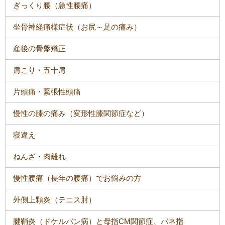
ぎっくり腰（急性腰痛）
坐骨神経痛様症状（お尻～足の痛み）
産後の骨盤矯正
肩こり・五十肩
片頭痛・緊張性頭痛
慢性の膝の痛み（変形性膝関節症など）
寝違え
ねんざ・肉離れ
慢性腰痛（長年の腰痛）でお悩みの方
外側上顆炎（テニス肘）
腱鞘炎（ドケルバン病）と母指CM関節症、バネ指