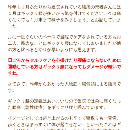
昨年１１月あたりから通院されている腰痛の患者さんには
１月はギックリ腰が多いから気を付けてください、今は痛
くなくても１月末まで様子をみましょう。とお話していま
した。
月に一度ぐらいのペースで当院でケアをされている方もお
二人、残念なことにギックリ腰になってしまいましたが他
の方と比べると治りが早いようにも思えます。
日ごろからセルフケアを心掛けたり腰痛にならないために
運動している方はギックリ腰になってもダメージが軽いで
すね。
さてさて、昨年から多かった大腰筋・腸骨筋による腰痛で
す。
ギックリ腰の定義はあいまいなので当院では急に痛くなっ
た腰痛（急性腰痛）をギックリ腰と呼んでいます。
イメージとしては起き上がるのも辛くて寝返りも一苦労、
歩くときはまっすぐに体が起こせない、といったこれはギ