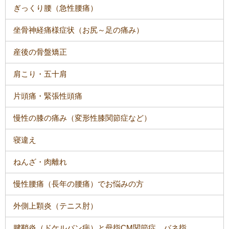
ぎっくり腰（急性腰痛）
坐骨神経痛様症状（お尻～足の痛み）
産後の骨盤矯正
肩こり・五十肩
片頭痛・緊張性頭痛
慢性の膝の痛み（変形性膝関節症など）
寝違え
ねんざ・肉離れ
慢性腰痛（長年の腰痛）でお悩みの方
外側上顆炎（テニス肘）
腱鞘炎（ドケルバン病）と母指CM関節症、バネ指