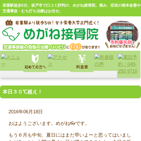
若葉駅徒歩5分。坂戸市で口コミ評判の、めがね接骨院。痛み、症状の根本改善や
交通事故・むち打ち治療はお任せ。
本日３０℃超え！
2016年06月18日
おはようございます。めがね👓です。
もう６月も中旬、夏日にはまだ早いよーと思ってはいまし