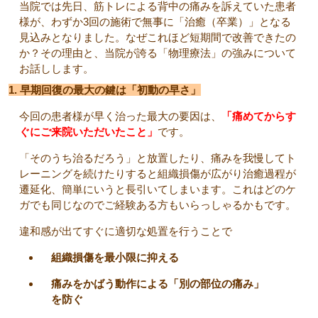
当院では先日、筋トレによる背中の痛みを訴えていた患者
様が、わずか3回の施術で無事に「治癒（卒業）」となる
見込みとなりました。なぜこれほど短期間で改善できたの
か？その理由と、当院が誇る「物理療法」の強みについて
お話しします。
1. 早期回復の最大の鍵は「初動の早さ」
今回の患者様が早く治った最大の要因は、
「痛めてからす
ぐにご来院いただいたこと」
です。
「そのうち治るだろう」と放置したり、痛みを我慢してト
レーニングを続けたりすると組織損傷が広がり治癒過程が
遷延化、簡単にいうと長引いてしまいます。これはどのケ
ガでも同じなのでご経験ある方もいらっしゃるかもです。
違和感が出てすぐに適切な処置を行うことで
組織損傷を最小限に抑える
痛みをかばう動作による「別の部位の痛み」
を防ぐ