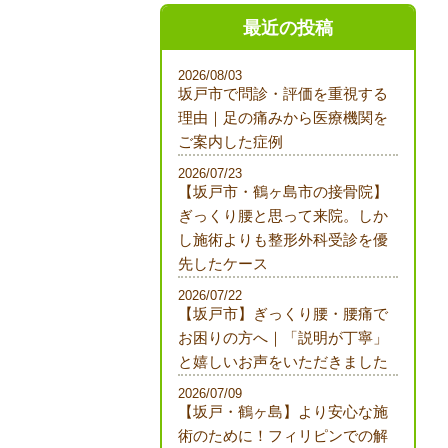
最近の投稿
2026/08/03
坂戸市で問診・評価を重視する
理由｜足の痛みから医療機関を
ご案内した症例
2026/07/23
【坂戸市・鶴ヶ島市の接骨院】
ぎっくり腰と思って来院。しか
し施術よりも整形外科受診を優
先したケース
2026/07/22
【坂戸市】ぎっくり腰・腰痛で
お困りの方へ｜「説明が丁寧」
と嬉しいお声をいただきました
2026/07/09
【坂戸・鶴ヶ島】より安心な施
術のために！フィリピンでの解