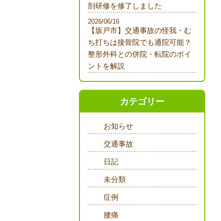
剖研修を修了しました
2026/06/16
【坂戸市】交通事故の怪我・む
ち打ちは接骨院でも通院可能？
整形外科との併院・転院のポイ
ントを解説
カテゴリー
お知らせ
交通事故
日記
未分類
症例
腰痛