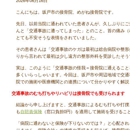
2026年06月16日
こんにちは。坂戸市の接骨院、めがね接骨院です。
先日、以前当院に通われていた患者さんが、久しぶりにご
んと「交通事故に遭ってしまった」とのこと。首の痛み（
とても不安そうな表情をされていました。
その患者さんは「交通事故のケガは最初は総合病院や整形
りから言われて最初は少し遠方の整形外科を受診したそう
実は、このように「交通事故の怪我＝接骨院に通えること
多くいらっしゃいます。今回は、坂戸市や周辺地域で交通
院での施術や医療機関との連携について分かりやすく解説
交通事故のむち打ちやリハビリは接骨院でも受けられます
結論から申し上げますと、交通事故によるむち打ちや打撲
も
自賠責保険
（窓口負担0円）を適用して施術を受けるこ
「病院に通わないと保険が下りないのでは？」と心配され